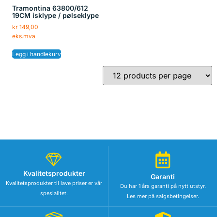
Tramontina 63800/612
19CM isklype / pølseklype
kr
149,00
eks.mva
Legg i handlekurv
Kvalitetsprodukter
Garanti
Kvalitetsprodukter til lave priser er vår
Du har 1 års garanti på nytt utstyr.
spesialitet.
Les mer på salgsbetingelser.