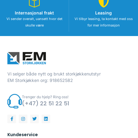
Internasjonal frakt
Leasing
Vi sender overalt, uansett hvor det
Vi tilbyr leasing, ta kontakt med oss
skulle være
for mer informasjon
Vi selger både nytt og brukt storkjøkkenutstyr
EM Storkjøkken org: 918652582
Trenger du hjelp? Ring oss!
(+47) 22 51 22 51
Kundeservice