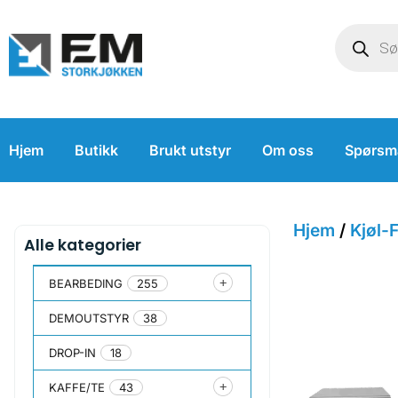
Hjem
Butikk
Brukt utstyr
Om oss
Spørsm
Hjem
/
Kjøl-
Alle kategorier
BEARBEDING
255
DEMOUTSTYR
38
DROP-IN
18
KAFFE/TE
43