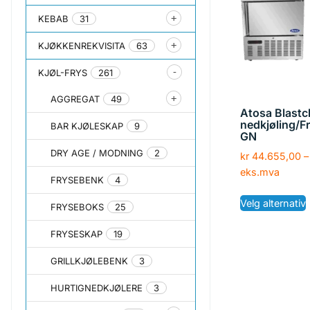
KEBAB
31
KJØKKENREKVISITA
63
KJØL-FRYS
261
AGGREGAT
49
Atosa Blastch
nedkjøling/Fr
BAR KJØLESKAP
9
GN
DRY AGE / MODNING
2
kr
44.655,00
–
eks.mva
FRYSEBENK
4
Velg alternativ
FRYSEBOKS
25
FRYSESKAP
19
GRILLKJØLEBENK
3
HURTIGNEDKJØLERE
3