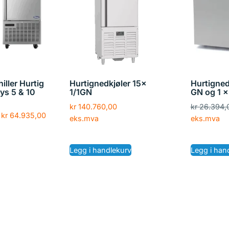
iller Hurtig
Hurtignedkjøler 15x
Hurtigned
ys 5 & 10
1/1GN
GN og 1 x
kr
140.760,00
kr
26.394,
kr
64.935,00
eks.mva
eks.mva
Legg i handlekurv
Legg i han