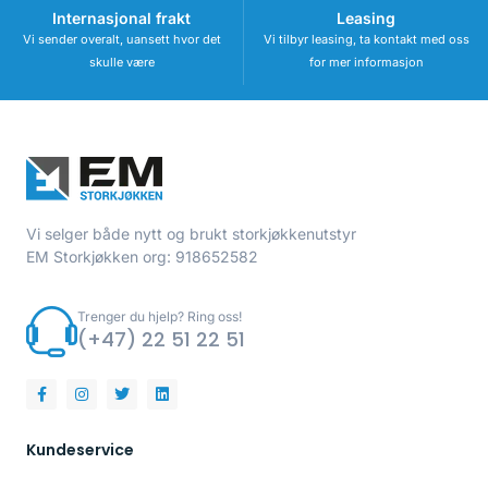
Internasjonal frakt
Leasing
Vi sender overalt, uansett hvor det
Vi tilbyr leasing, ta kontakt med oss
skulle være
for mer informasjon
Vi selger både nytt og brukt storkjøkkenutstyr
EM Storkjøkken org: 918652582
Trenger du hjelp? Ring oss!
(+47) 22 51 22 51
Kundeservice