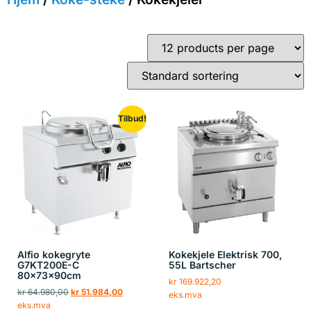
Tilbud!
Alfio kokegryte
Kokekjele Elektrisk 700,
G7KT200E-C
55L Bartscher
80x73x90cm
kr
169.922,20
kr
64.980,00
kr
51.984,00
eks.mva
eks.mva