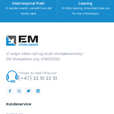
Internasjonal frakt
Leasing
Vi sender overalt, uansett hvor det
Vi tilbyr leasing, ta kontakt med oss
skulle være
for mer informasjon
Vi selger både nytt og brukt storkjøkkenutstyr
EM Storkjøkken org: 918652582
Trenger du hjelp? Ring oss!
(+47) 22 51 22 51
Kundeservice