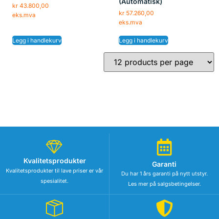
(Automatisk)
kr
43.800,00
kr
57.260,00
eks.mva
eks.mva
Legg i handlekurv
Legg i handlekurv
Kvalitetsprodukter
Garanti
Kvalitetsprodukter til lave priser er vår
Du har 1 års garanti på nytt utstyr.
spesialitet.
Les mer på salgsbetingelser.