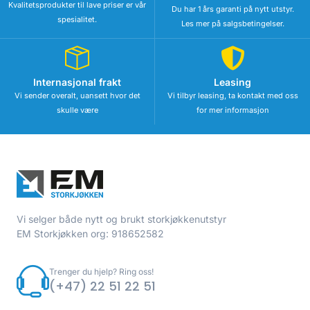
Kvalitetsprodukter til lave priser er vår
Du har 1 års garanti på nytt utstyr.
spesialitet.
Les mer på salgsbetingelser.
Internasjonal frakt
Leasing
Vi sender overalt, uansett hvor det
Vi tilbyr leasing, ta kontakt med oss
skulle være
for mer informasjon
Vi selger både nytt og brukt storkjøkkenutstyr
EM Storkjøkken org: 918652582
Trenger du hjelp? Ring oss!
(+47) 22 51 22 51