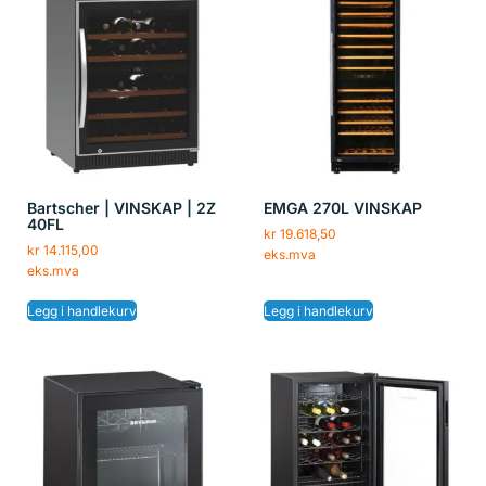
Bartscher | VINSKAP | 2Z
EMGA 270L VINSKAP
40FL
kr
19.618,50
kr
14.115,00
eks.mva
eks.mva
Legg i handlekurv
Legg i handlekurv