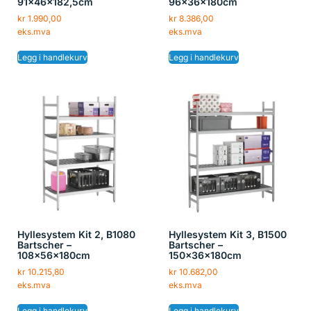
91x46x182,5cm
96x36x180cm
kr
1.990,00
kr
8.386,00
eks.mva
eks.mva
Legg i handlekurv
Legg i handlekurv
Hyllesystem Kit 2, B1080
Hyllesystem Kit 3, B1500
Bartscher –
Bartscher –
108x56x180cm
150x36x180cm
kr
10.215,80
kr
10.682,00
eks.mva
eks.mva
Legg i handlekurv
Legg i handlekurv