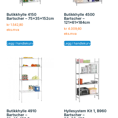
Butikkhylle 4150
Butikkhylle 4500
Bartscher – 75x35x152cm
Bartscher –
121x61x184cm
kr
1.542,80
kr
4.009,60
eks.mva
eks.mva
Legg i handlekurv
Legg i handlekurv
Butikkhylle 4910
Hyllesystem Kit 1, B960
Bartscher –
Bartscher –