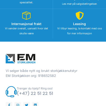
spesialitet.
Les mer på salgsbetingelser.
Internasjonal frakt
Leasing
Vi sender overalt, uansett hvor det
Vi tilbyr leasing, ta kontakt med oss
skulle være
for mer informasjon
Vi selger både nytt og brukt storkjøkkenutstyr
EM Storkjøkken org: 918652582
Trenger du hjelp? Ring oss!
(+47) 22 51 22 51