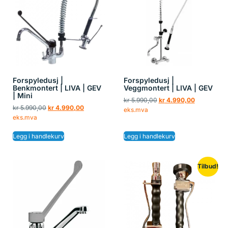
Forspyledusj |
Forspyledusj |
Benkmontert | LIVA | GEV
Veggmontert | LIVA | GEV
| Mini
kr
5.990,00
kr
4.990,00
kr
5.990,00
kr
4.990,00
eks.mva
eks.mva
Legg i handlekurv
Legg i handlekurv
Tilbud!