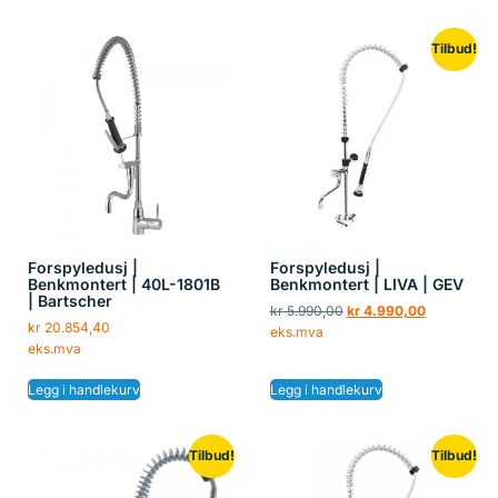
Tilbud!
Forspyledusj |
Forspyledusj |
Benkmontert | 40L-1801B
Benkmontert | LIVA | GEV
| Bartscher
kr
5.990,00
kr
4.990,00
kr
20.854,40
eks.mva
eks.mva
Legg i handlekurv
Legg i handlekurv
Tilbud!
Tilbud!