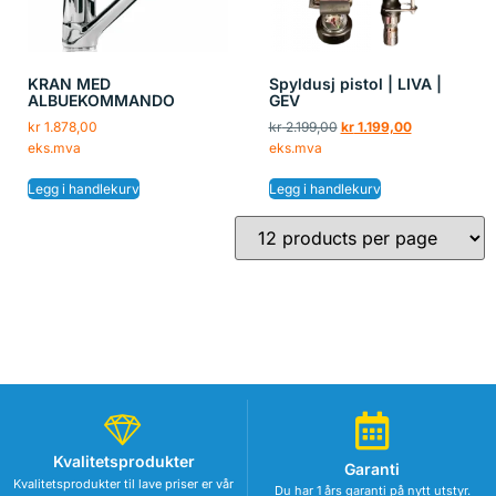
KRAN MED
Spyldusj pistol | LIVA |
ALBUEKOMMANDO
GEV
kr
1.878,00
kr
2.199,00
kr
1.199,00
eks.mva
eks.mva
Legg i handlekurv
Legg i handlekurv
Kvalitetsprodukter
Garanti
Kvalitetsprodukter til lave priser er vår
Du har 1 års garanti på nytt utstyr.