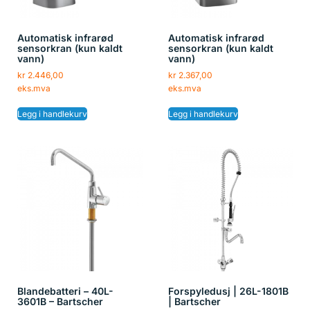
Automatisk infrarød
Automatisk infrarød
sensorkran (kun kaldt
sensorkran (kun kaldt
vann)
vann)
kr
2.446,00
kr
2.367,00
eks.mva
eks.mva
Legg i handlekurv
Legg i handlekurv
Blandebatteri – 40L-
Forspyledusj | 26L-1801B
3601B – Bartscher
| Bartscher