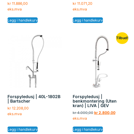
kr
11.886,00
kr
11.071,20
eks.mva
eks.mva
Legg i handlekurv
Legg i handlekurv
Tilbud!
Forspyledusj | 40L-1802B
Forspyledusj |
| Bartscher
benkmontering (Uten
kran) | LIVA | GEV
kr
12.208,00
kr
4.000,00
kr
2.800,00
eks.mva
eks.mva
Legg i handlekurv
Legg i handlekurv