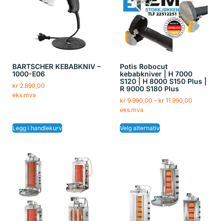
BARTSCHER KEBABKNIV –
Potis Robocut
1000-E06
kebabkniver | H 7000
S120 | H 8000 S150 Plus |
kr
2.890,00
R 9000 S180 Plus
eks.mva
kr
9.990,00
–
kr
11.990,00
eks.mva
Legg i handlekurv
Velg alternativ