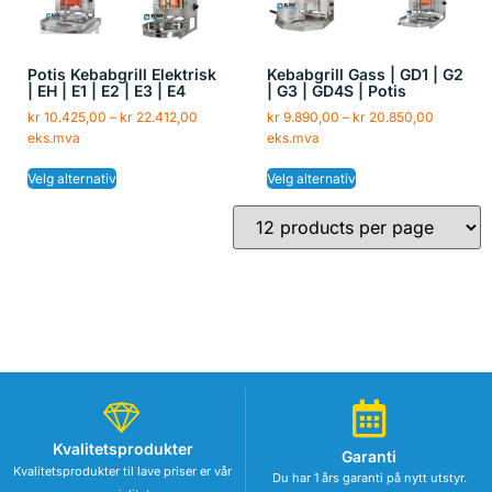
Potis Kebabgrill Elektrisk
Kebabgrill Gass | GD1 | G2
| EH | E1 | E2 | E3 | E4
| G3 | GD4S | Potis
kr
10.425,00
–
kr
22.412,00
kr
9.890,00
–
kr
20.850,00
eks.mva
eks.mva
Velg alternativ
Velg alternativ
Kvalitetsprodukter
Garanti
Kvalitetsprodukter til lave priser er vår
Du har 1 års garanti på nytt utstyr.