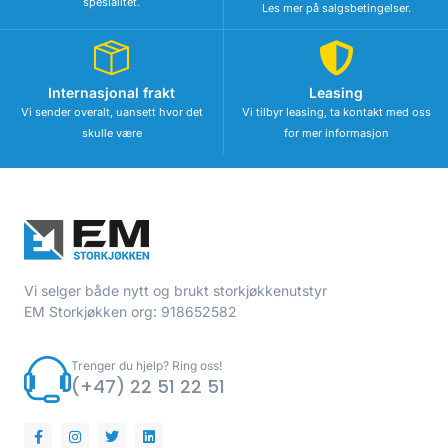
spesialitet.
Les mer på salgsbetingelser.
Internasjonal frakt
Leasing
Vi sender overalt, uansett hvor det
Vi tilbyr leasing, ta kontakt med oss
skulle være
for mer informasjon
Vi selger både nytt og brukt storkjøkkenutstyr
EM Storkjøkken org: 918652582
Trenger du hjelp? Ring oss!
(+47) 22 51 22 51