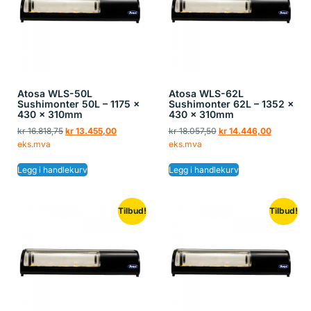
Atosa WLS-50L
Atosa WLS-62L
Sushimonter 50L – 1175 x
Sushimonter 62L – 1352 x
430 x 310mm
430 x 310mm
kr
16.818,75
kr
13.455,00
kr
18.057,50
kr
14.446,00
eks.mva
eks.mva
Legg i handlekurv
Legg i handlekurv
Tilbud!
Tilbud!