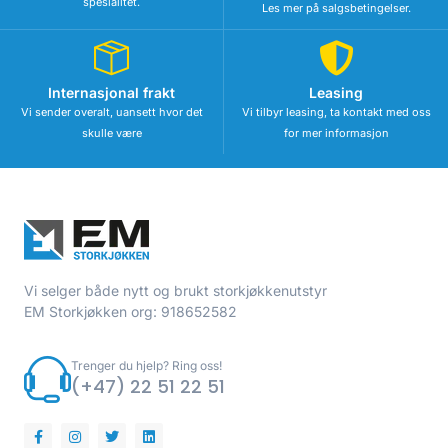
spesialitet.
Les mer på salgsbetingelser.
Internasjonal frakt
Leasing
Vi sender overalt, uansett hvor det
Vi tilbyr leasing, ta kontakt med oss
skulle være
for mer informasjon
Vi selger både nytt og brukt storkjøkkenutstyr
EM Storkjøkken org: 918652582
Trenger du hjelp? Ring oss!
(+47) 22 51 22 51