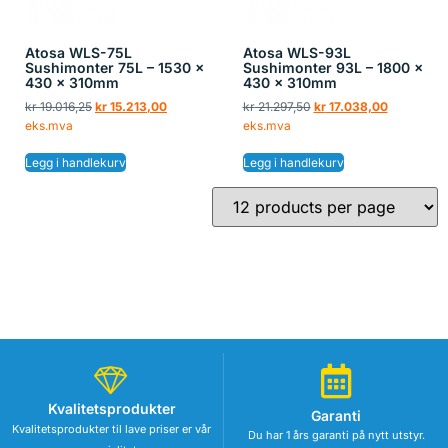
Atosa WLS-75L
Atosa WLS-93L
Sushimonter 75L – 1530 x
Sushimonter 93L – 1800 x
430 x 310mm
430 x 310mm
kr
19.016,25
kr
15.213,00
kr
21.297,50
kr
17.038,00
eks.mva
eks.mva
Legg i handlekurv
Legg i handlekurv
Kvalitetsprodukter
Garanti
Kvalitetsprodukter til lave priser er vår
Du har 1 års garanti på nytt utstyr.