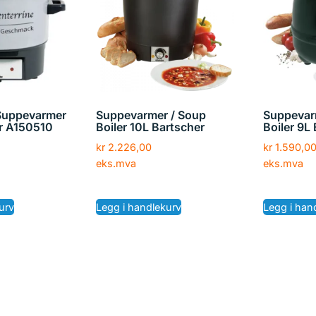
 Suppevarmer
Suppevarmer / Soup
Suppevar
r A150510
Boiler 10L Bartscher
Boiler 9L
kr
2.226,00
kr
1.590,0
eks.mva
eks.mva
urv
Legg i handlekurv
Legg i han