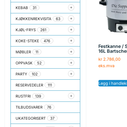
KEBAB
31
KJØKKENREKVISITA
63
KJØL-FRYS
261
KOKE-STEKE
476
Festkanne /
16L Bartsche
MØBLER
11
kr
2.786,00
OPPVASK
52
eks.mva
PARTY
102
Legg i handlek
RESERVEDELER
111
RUSTFRI
139
TILBUDSVARER
76
UKATEGORISERT
37