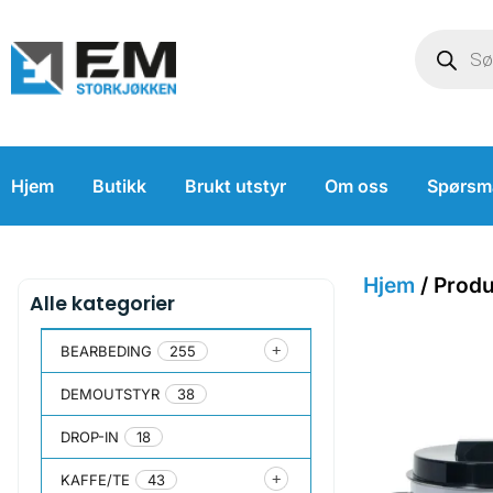
Hjem
Butikk
Brukt utstyr
Om oss
Spørsm
Hjem
/ Produ
Alle kategorier
BEARBEDING
255
DEMOUTSTYR
38
DROP-IN
18
KAFFE/TE
43