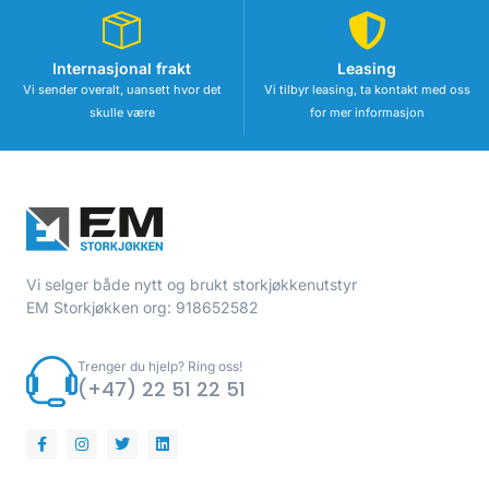
Internasjonal frakt
Leasing
Vi sender overalt, uansett hvor det
Vi tilbyr leasing, ta kontakt med oss
skulle være
for mer informasjon
Vi selger både nytt og brukt storkjøkkenutstyr
EM Storkjøkken org: 918652582
Trenger du hjelp? Ring oss!
(+47) 22 51 22 51