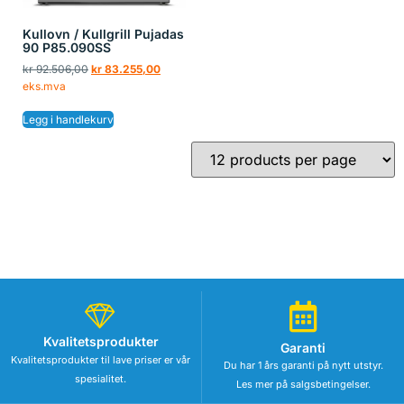
Kullovn / Kullgrill Pujadas
90 P85.090SS
kr
92.506,00
kr
83.255,00
eks.mva
Legg i handlekurv
Kvalitetsprodukter
Garanti
Kvalitetsprodukter til lave priser er vår
Du har 1 års garanti på nytt utstyr.
spesialitet.
Les mer på salgsbetingelser.