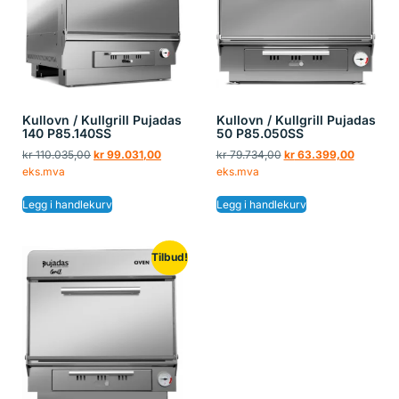
Kullovn / Kullgrill Pujadas
Kullovn / Kullgrill Pujadas
140 P85.140SS
50 P85.050SS
kr
110.035,00
kr
99.031,00
kr
79.734,00
kr
63.399,00
eks.mva
eks.mva
Legg i handlekurv
Legg i handlekurv
Tilbud!