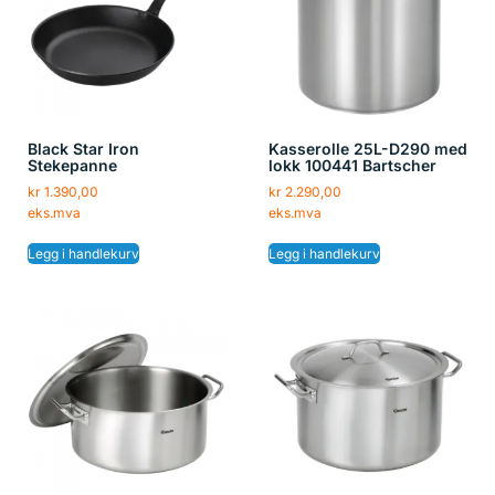
Black Star Iron
Kasserolle 25L-D290 med
Stekepanne
lokk 100441 Bartscher
kr
1.390,00
kr
2.290,00
eks.mva
eks.mva
Legg i handlekurv
Legg i handlekurv