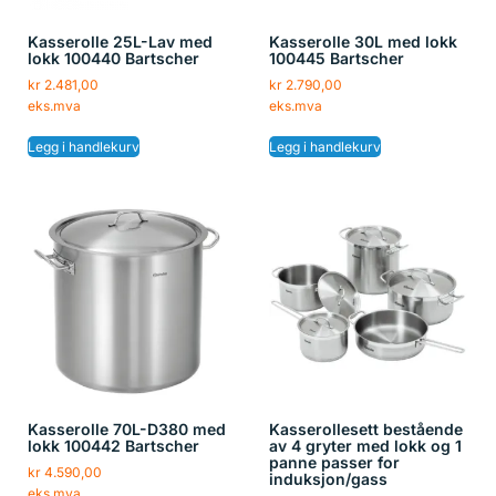
Kasserolle 25L-Lav med
Kasserolle 30L med lokk
lokk 100440 Bartscher
100445 Bartscher
kr
2.481,00
kr
2.790,00
eks.mva
eks.mva
Legg i handlekurv
Legg i handlekurv
Kasserolle 70L-D380 med
Kasserollesett bestående
lokk 100442 Bartscher
av 4 gryter med lokk og 1
panne passer for
kr
4.590,00
induksjon/gass
eks.mva