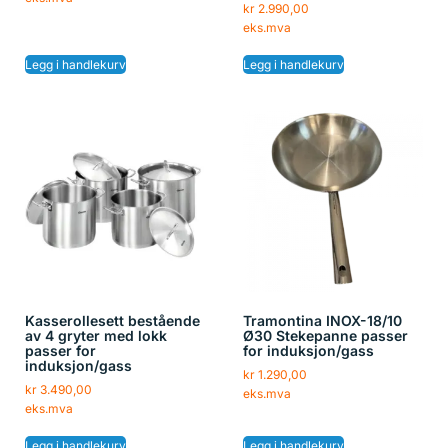
kr
2.990,00
eks.mva
Legg i handlekurv
Legg i handlekurv
Kasserollesett bestående
Tramontina INOX-18/10
av 4 gryter med lokk
Ø30 Stekepanne passer
passer for
for induksjon/gass
induksjon/gass
kr
1.290,00
kr
3.490,00
eks.mva
eks.mva
Legg i handlekurv
Legg i handlekurv