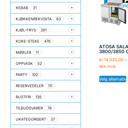
KEBAB
31
KJØKKENREKVISITA
63
KJØL-FRYS
261
KOKE-STEKE
476
ATOSA SALA
3800/3850 
MØBLER
11
kr
14.020,00
–
OPPVASK
52
eks.mva
PARTY
102
Velg alternativ
RESERVEDELER
111
RUSTFRI
139
TILBUDSVARER
76
UKATEGORISERT
37