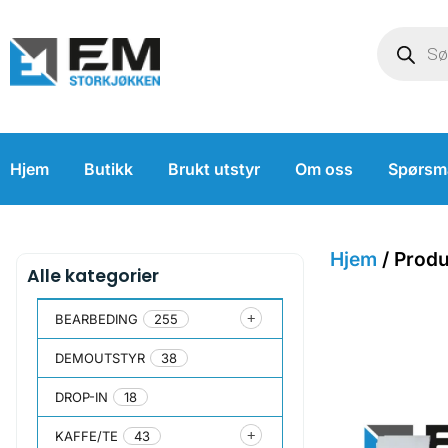
Hjem
Butikk
Brukt utstyr
Om oss
Spørsm
Hjem
/ Produ
Alle kategorier
BEARBEDING
255
DEMOUTSTYR
38
DROP-IN
18
KAFFE/TE
43