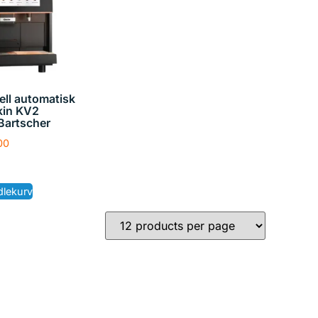
ell automatisk
kin KV2
Bartscher
00
dlekurv