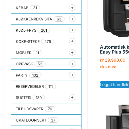
KEBAB
31
KJØKKENREKVISITA
63
KJØL-FRYS
261
KOKE-STEKE
476
Automatisk 
Easy Plus 55
MØBLER
11
kr
29.990,00
OPPVASK
52
eks.mva
PARTY
102
Legg i handlek
RESERVEDELER
111
RUSTFRI
139
TILBUDSVARER
76
UKATEGORISERT
37