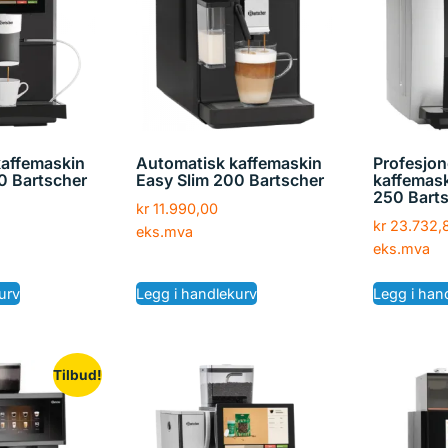
kaffemaskin
Automatisk kaffemaskin
Profesjon
0 Bartscher
Easy Slim 200 Bartscher
kaffemask
250 Bart
kr
11.990,00
kr
23.732,
eks.mva
eks.mva
urv
Legg i handlekurv
Legg i han
Tilbud!