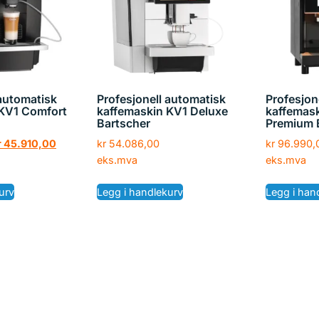
 automatisk
Profesjonell automatisk
Profesjon
 KV1 Comfort
kaffemaskin KV1 Deluxe
kaffemas
Bartscher
Premium 
r
45.910,00
kr
54.086,00
kr
96.990,
eks.mva
eks.mva
urv
Legg i handlekurv
Legg i han