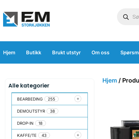
Hjem
Butikk
Brukt utstyr
Om oss
Spørsm
Hjem
/ Produ
Alle kategorier
BEARBEDING
255
DEMOUTSTYR
38
DROP-IN
18
KAFFE/TE
43