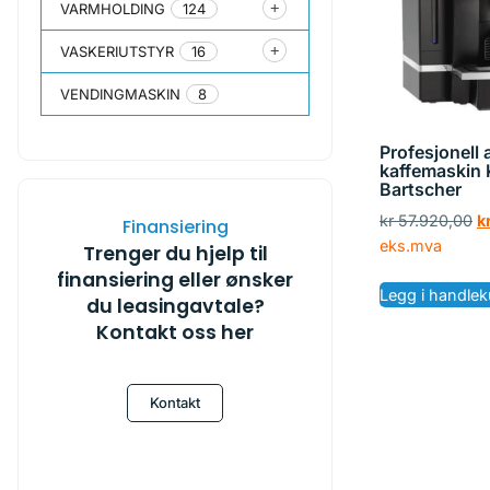
VARMHOLDING
124
VASKERIUTSTYR
16
VENDINGMASKIN
8
Profesjonell
kaffemaskin
Bartscher
kr
57.920,00
k
Finansiering
eks.mva
Trenger du hjelp til
finansiering eller ønsker
Legg i handlek
du leasingavtale?
Kontakt oss her
Kontakt