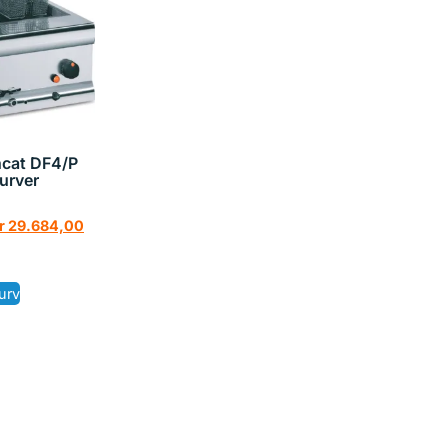
incat DF4/P
kurver
r
29.684,00
urv