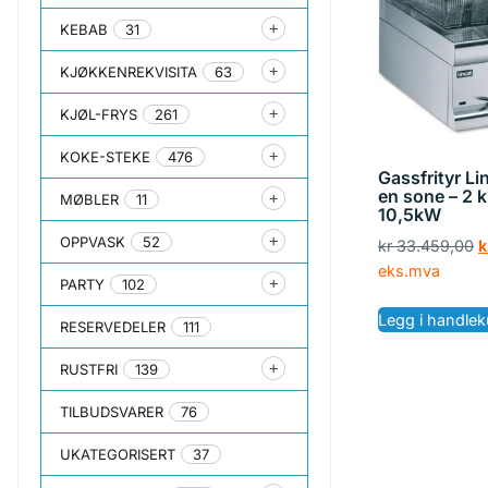
KEBAB
31
KJØKKENREKVISITA
63
KJØL-FRYS
261
KOKE-STEKE
476
Gassfrityr L
en sone – 2 
MØBLER
11
10,5kW
OPPVASK
52
kr
33.459,00
k
eks.mva
PARTY
102
Legg i handlek
RESERVEDELER
111
RUSTFRI
139
TILBUDSVARER
76
UKATEGORISERT
37