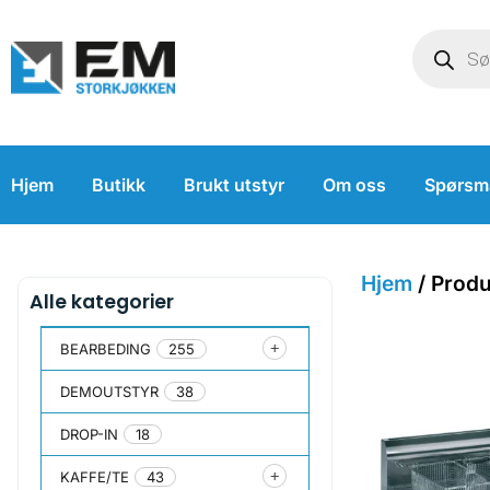
Hjem
Butikk
Brukt utstyr
Om oss
Spørsm
Hjem
/ Produ
Alle kategorier
BEARBEDING
255
DEMOUTSTYR
38
DROP-IN
18
KAFFE/TE
43