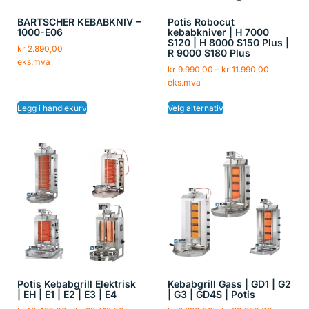
BARTSCHER KEBABKNIV –
Potis Robocut
1000-E06
kebabkniver | H 7000
S120 | H 8000 S150 Plus |
kr
2.890,00
R 9000 S180 Plus
eks.mva
kr
9.990,00
–
kr
11.990,00
eks.mva
Legg i handlekurv
Velg alternativ
Potis Kebabgrill Elektrisk
Kebabgrill Gass | GD1 | G2
| EH | E1 | E2 | E3 | E4
| G3 | GD4S | Potis