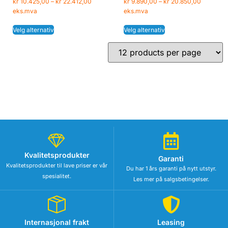
kr
10.425,00
–
kr
22.412,00
kr
9.890,00
–
kr
20.850,00
eks.mva
eks.mva
Velg alternativ
Velg alternativ
Kvalitetsprodukter
Garanti
Kvalitetsprodukter til lave priser er vår
Du har 1 års garanti på nytt utstyr.
spesialitet.
Les mer på salgsbetingelser.
Internasjonal frakt
Leasing