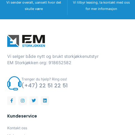
Vi sender overalt, uansett hvor det
Vi tilbyr leasing, ta kontakt med oss
skulle være
for mer informasjon
Vi selger både nytt og brukt storkjøkkenutstyr
EM Storkjøkken org: 918652582
Trenger du hjelp? Ring oss!
(+47) 22 51 22 51
Kundeservice
Kontakt oss