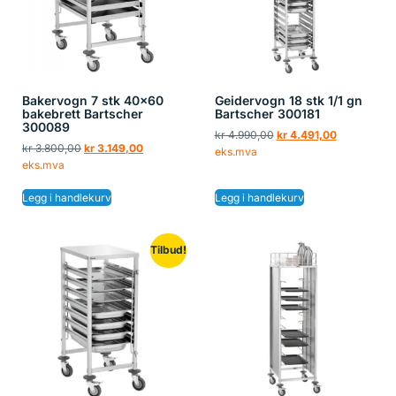
Bakervogn 7 stk 40×60
Geidervogn 18 stk 1/1 gn
bakebrett Bartscher
Bartscher 300181
300089
kr
4.990,00
kr
4.491,00
kr
3.800,00
kr
3.149,00
eks.mva
eks.mva
Legg i handlekurv
Legg i handlekurv
Tilbud!