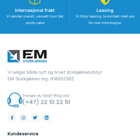
Internasjonal frakt
Leasing
Vi sender overalt, uansett hvor det
Vi tilbyr leasing, ta kontakt med oss
skulle være
for mer informasjon
Vi selger både nytt og brukt storkjøkkenutstyr
EM Storkjøkken org: 918652582
Trenger du hjelp? Ring oss!
(+47) 22 51 22 51
Kundeservice