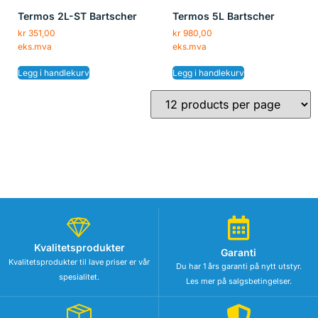
Termos 2L-ST Bartscher
Termos 5L Bartscher
kr
351,00
kr
980,00
eks.mva
eks.mva
Legg i handlekurv
Legg i handlekurv
Kvalitetsprodukter
Garanti
Kvalitetsprodukter til lave priser er vår
Du har 1 års garanti på nytt utstyr.
spesialitet.
Les mer på salgsbetingelser.