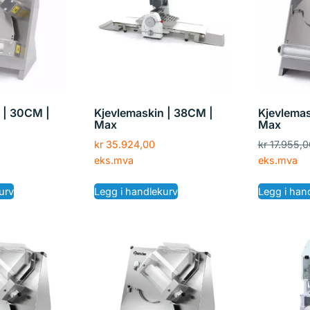
 | 30CM |
Kjevlemaskin | 38CM |
Kjevlemas
Max
Max
kr
35.924,00
kr
17.955,0
eks.mva
eks.mva
urv
Legg i handlekurv
Legg i han