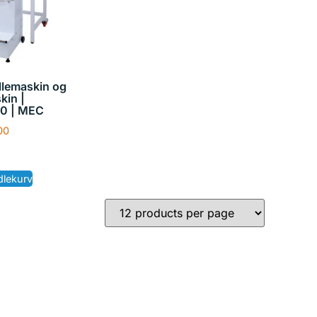
llemaskin og
kin |
0 | MEC
00
dlekurv