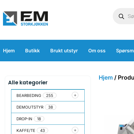
Hjem
Butikk
Brukt utstyr
Om oss
Spørsm
Hjem
/ Produ
Alle kategorier
BEARBEDING
255
DEMOUTSTYR
38
DROP-IN
18
KAFFE/TE
43