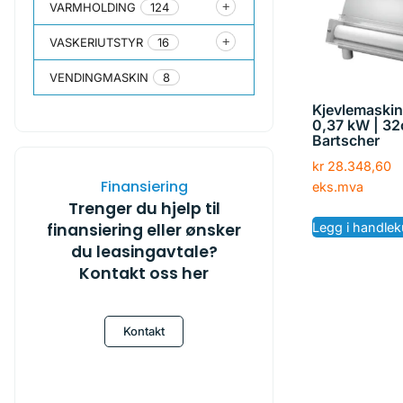
VARMHOLDING
124
VASKERIUTSTYR
16
VENDINGMASKIN
8
Kjevlemaskin
0,37 kW | 32
Bartscher
kr
28.348,60
Finansiering
eks.mva
Trenger du hjelp til
Legg i handlek
finansiering eller ønsker
du leasingavtale?
Kontakt oss her
Kontakt