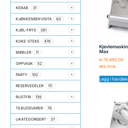
KEBAB
31
KJØKKENREKVISITA
63
KJØL-FRYS
261
KOKE-STEKE
476
Kjevlemaskin
Max
MØBLER
11
kr
15.692,00
OPPVASK
52
eks.mva
PARTY
102
Legg i handlek
RESERVEDELER
111
RUSTFRI
139
TILBUDSVARER
76
UKATEGORISERT
37