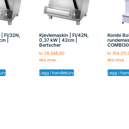
 | FI/32N,
Kjevlemaskin | FI/42N,
Kombi Bo
cm |
0,37 kW | 42cm |
rundemas
Bartscher
COMBI30
kr
28.348,60
kr
154.311,
eks.mva
eks.mva
urv
Legg i handlekurv
Legg i han