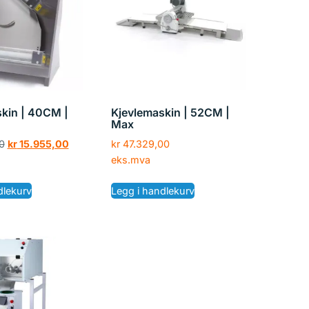
kin | 40CM |
Kjevlemaskin | 52CM |
Max
0
kr
15.955,00
kr
47.329,00
eks.mva
dlekurv
Legg i handlekurv