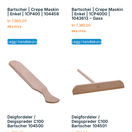
Bartscher | Crepe Maskin
Bartscher | Crepe Maskin
| Enkel | 1CP400 | 104458
| Enkel | 1CP400G |
1043613 – Gass
kr
7.900,00
kr
7.380,00
eks.mva
eks.mva
Legg i handlekurv
Legg i handlekurv
Deigfordeler /
Deigfordeler /
Deigspreder C100
Deigspreder C100
Bartscher 104500
Bartscher 104501