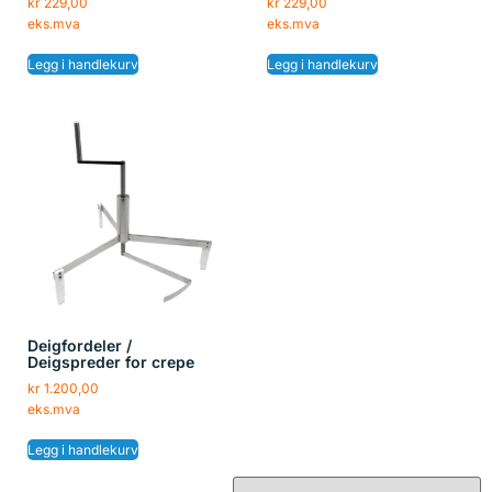
kr
229,00
kr
229,00
eks.mva
eks.mva
Legg i handlekurv
Legg i handlekurv
Deigfordeler /
Deigspreder for crepe
kr
1.200,00
eks.mva
Legg i handlekurv