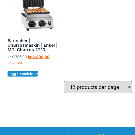
Bartscher |
Churrosmaskin | Enkel |
MDI Churros 2210
kr
9.786,00
kr
6.890,00
eks.mva
Legg i handlekurv