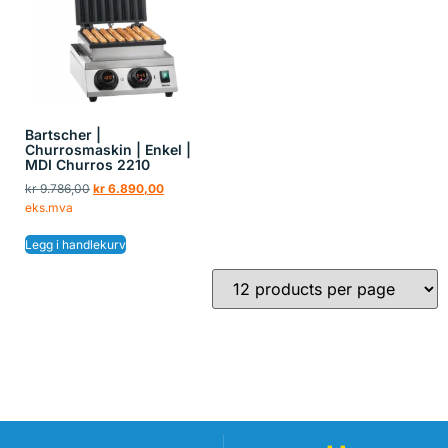
Bartscher |
Churrosmaskin | Enkel |
MDI Churros 2210
kr
9.786,00
kr
6.890,00
eks.mva
Legg i handlekurv