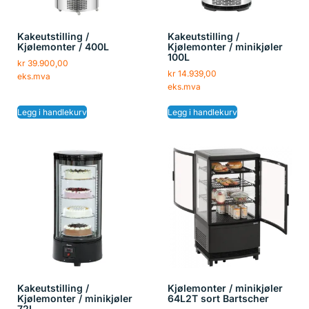
Kakeutstilling /
Kakeutstilling /
Kjølemonter / 400L
Kjølemonter / minikjøler
100L
kr
39.900,00
kr
14.939,00
eks.mva
eks.mva
Legg i handlekurv
Legg i handlekurv
Kakeutstilling /
Kjølemonter / minikjøler
Kjølemonter / minikjøler
64L2T sort Bartscher
72L