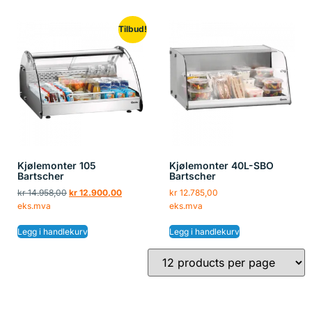
Tilbud!
Kjølemonter 105
Kjølemonter 40L-SBO
Bartscher
Bartscher
kr
14.958,00
kr
12.900,00
kr
12.785,00
eks.mva
eks.mva
Legg i handlekurv
Legg i handlekurv