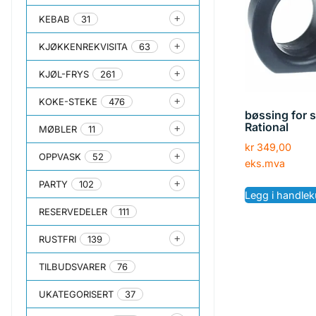
KEBAB
31
KJØKKENREKVISITA
63
KJØL-FRYS
261
KOKE-STEKE
476
bøssing for s
Rational
MØBLER
11
kr
349,00
OPPVASK
52
eks.mva
PARTY
102
Legg i handlek
RESERVEDELER
111
RUSTFRI
139
TILBUDSVARER
76
UKATEGORISERT
37