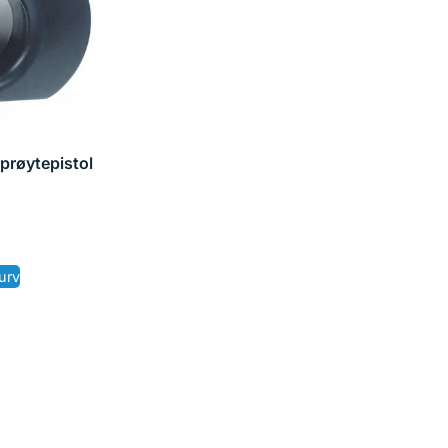
prøytepistol
urv