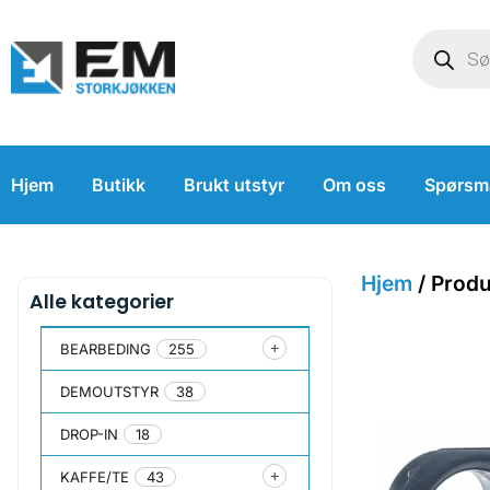
Hjem
Butikk
Brukt utstyr
Om oss
Spørsm
Hjem
/ Produ
Alle kategorier
BEARBEDING
255
DEMOUTSTYR
38
DROP-IN
18
KAFFE/TE
43