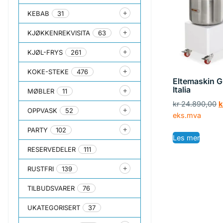
KEBAB
31
KJØKKENREKVISITA
63
KJØL-FRYS
261
KOKE-STEKE
476
Eltemaskin 
Italia
MØBLER
11
kr
24.890,00
k
OPPVASK
52
eks.mva
PARTY
102
Les mer
RESERVEDELER
111
RUSTFRI
139
TILBUDSVARER
76
UKATEGORISERT
37