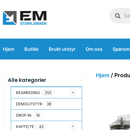
Hjem
Butikk
Brukt utstyr
Om oss
Spørsm
Hjem
/ Prod
Alle kategorier
BEARBEDING
255
DEMOUTSTYR
38
DROP-IN
18
KAFFE/TE
43