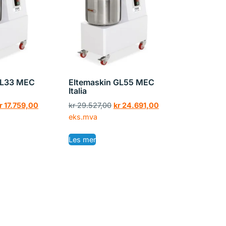
GL33 MEC
Eltemaskin GL55 MEC
Italia
r
17.759,00
kr
29.527,00
kr
24.691,00
eks.mva
Les mer