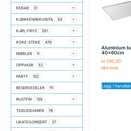
KEBAB
31
KJØKKENREKVISITA
63
KJØL-FRYS
261
KOKE-STEKE
476
Aluminium b
40x60cm
MØBLER
11
kr
290,00
OPPVASK
52
eks.mva
PARTY
102
Legg i handlek
RESERVEDELER
111
RUSTFRI
139
TILBUDSVARER
76
UKATEGORISERT
37