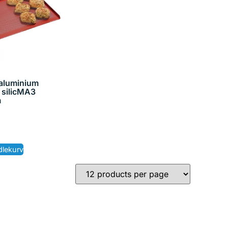
 aluminium
 silicMA3
m
dlekurv