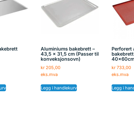
akebrett
Aluminiums bakebrett –
Perforert
43,5 x 31,5 cm (Passer til
bakebrett
konveksjonsovn)
40x60c
kr
205,00
kr
733,00
eks.mva
eks.mva
urv
Legg i handlekurv
Legg i han