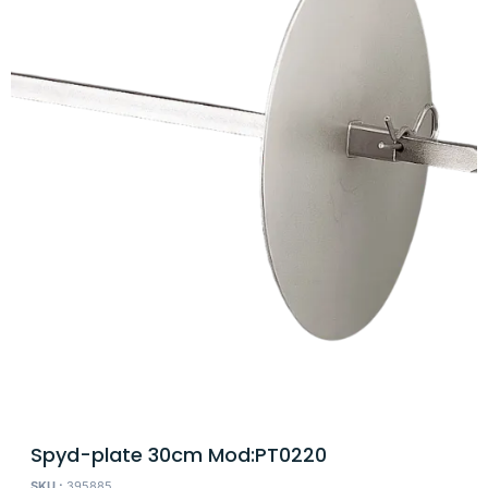
Spyd-plate 30cm Mod:PT0220
SKU :
395885