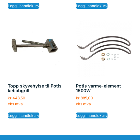
Legg i handlekurv
Legg i handlekurv
Topp skyvehylse til Potis
Potis varme-element
kebabgrill
1500W
kr
448,50
kr
885,00
eks.mva
eks.mva
Legg i handlekurv
Legg i handlekurv