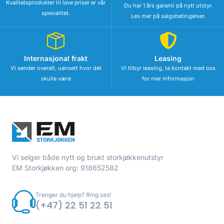
Kvalitetsprodukter til lave priser er vår
Du har 1 års garanti på nytt utstyr.
spesialitet.
Les mer på salgsbetingelser.
Internasjonal frakt
Leasing
Vi sender overalt, uansett hvor det
Vi tilbyr leasing, ta kontakt med oss
skulle være
for mer informasjon
Vi selger både nytt og brukt storkjøkkenutstyr
EM Storkjøkken org: 918652582
Trenger du hjelp? Ring oss!
(+47) 22 51 22 51