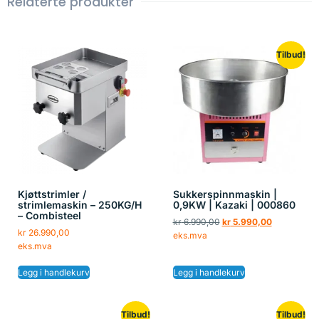
Relaterte produkter
Tilbud!
Kjøttstrimler /
Sukkerspinnmaskin |
strimlemaskin – 250KG/H
0,9KW | Kazaki | 000860
– Combisteel
kr
6.990,00
kr
5.990,00
kr
26.990,00
eks.mva
eks.mva
Legg i handlekurv
Legg i handlekurv
Tilbud!
Tilbud!