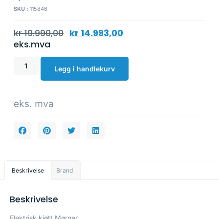
SKU :
115846
kr
19.990,00
kr
14.993,00
eks.mva
Legg i handlekurv
eks. mva
Beskrivelse
Brand
Beskrivelse
Elektrisk kjøtt Mørner