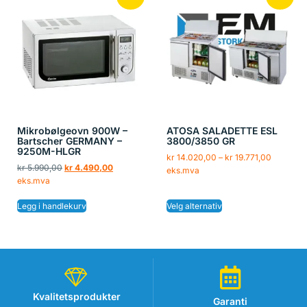
Mikrobølgeovn 900W –
ATOSA SALADETTE ESL
Bartscher GERMANY –
3800/3850 GR
9250M-HLGR
kr
14.020,00
–
kr
19.771,00
kr
5.990,00
kr
4.490,00
eks.mva
eks.mva
Legg i handlekurv
Velg alternativ
Kvalitetsprodukter
Garanti