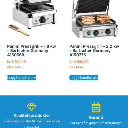
Panini Pressgrill – 1,8 kw
Panini Pressgrill – 2,2 kw
– Bartscher Germany
– Bartscher Germany
A150669
A150776
kr
3.990,00
kr
4.990,00
eks.mva
eks.mva
Legg i handlekurv
Legg i handlekurv
Kvalitetsprodukter
Garanti
Kvalitetsprodukter til lave priser er vår
Du har 1 års garanti på nytt utstyr.
spesialitet.