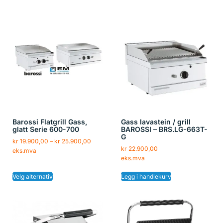
Barossi Flatgrill Gass,
Gass lavastein / grill
glatt Serie 600-700
BAROSSI – BRS.LG-663T-
G
kr
19.900,00
–
kr
25.900,00
kr
22.900,00
eks.mva
eks.mva
Velg alternativ
Legg i handlekurv