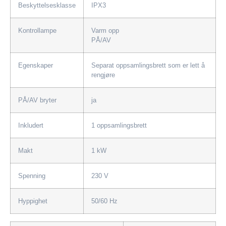
Beskyttelsesklasse
IPX3
Kontrollampe
Varm opp
PÅ/AV
Egenskaper
Separat oppsamlingsbrett som er lett å
rengjøre
PÅ/AV bryter
ja
Inkludert
1 oppsamlingsbrett
Makt
1 kW
Spenning
230 V
Hyppighet
50/60 Hz