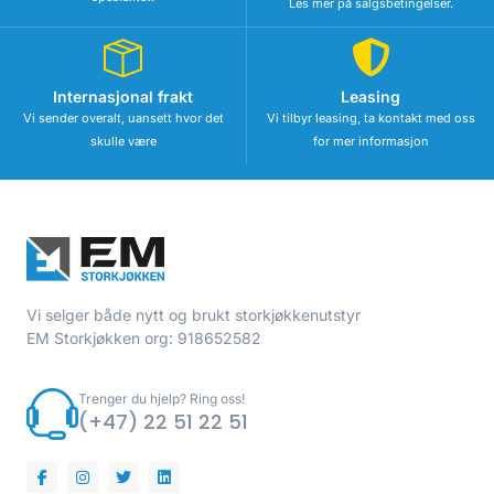
Les mer på salgsbetingelser.
Internasjonal frakt
Leasing
Vi sender overalt, uansett hvor det
Vi tilbyr leasing, ta kontakt med oss
skulle være
for mer informasjon
Vi selger både nytt og brukt storkjøkkenutstyr
EM Storkjøkken org: 918652582
Trenger du hjelp? Ring oss!
(+47) 22 51 22 51