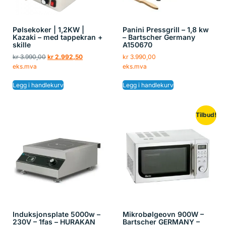
Pølsekoker | 1,2KW |
Panini Pressgrill – 1,8 kw
Kazaki – med tappekran +
– Bartscher Germany
skille
A150670
kr
3.990,00
kr
2.992,50
kr
3.990,00
eks.mva
eks.mva
Legg i handlekurv
Legg i handlekurv
Tilbud!
Induksjonsplate 5000w –
Mikrobølgeovn 900W –
230V – 1fas – HURAKAN
Bartscher GERMANY –