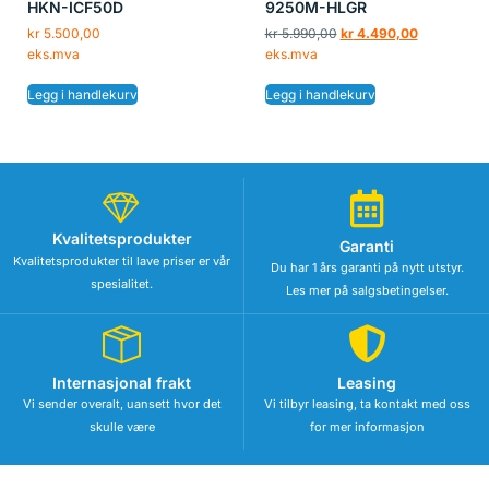
HKN-ICF50D
9250M-HLGR
kr
5.500,00
kr
5.990,00
kr
4.490,00
eks.mva
eks.mva
Legg i handlekurv
Legg i handlekurv
Kvalitetsprodukter
Garanti
Kvalitetsprodukter til lave priser er vår
Du har 1 års garanti på nytt utstyr.
spesialitet.
Les mer på salgsbetingelser.
Internasjonal frakt
Leasing
Vi sender overalt, uansett hvor det
Vi tilbyr leasing, ta kontakt med oss
skulle være
for mer informasjon