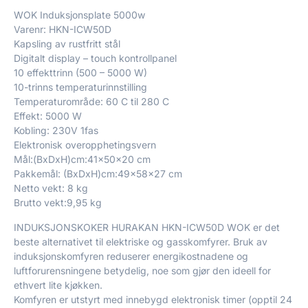
WOK Induksjonsplate 5000w
Varenr: HKN-ICW50D
Kapsling av rustfritt stål
Digitalt display – touch kontrollpanel
10 effekttrinn (500 – 5000 W)
10-trinns temperaturinnstilling
Temperaturområde: 60 C til 280 C
Effekt: 5000 W
Kobling: 230V 1fas
Elektronisk overopphetingsvern
Mål:(BxDxH)cm:41x50x20 cm
Pakkemål: (BxDxH)cm:49x58x27 cm
Netto vekt: 8 kg
Brutto vekt:9,95 kg
INDUKSJONSKOKER HURAKAN HKN-ICW50D WOK er det
beste alternativet til elektriske og gasskomfyrer. Bruk av
induksjonskomfyren reduserer energikostnadene og
luftforurensningene betydelig, noe som gjør den ideell for
ethvert lite kjøkken.
Komfyren er utstyrt med innebygd elektronisk timer (opptil 24