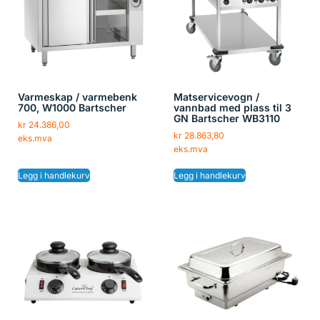
Varmeskap / varmebenk
Matservicevogn /
700, W1000 Bartscher
vannbad med plass til 3
GN Bartscher WB3110
kr
24.386,00
kr
28.863,80
eks.mva
eks.mva
Legg i handlekurv
Legg i handlekurv