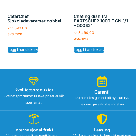
CaterChef
Chafing dish fra
Sjokoladevaremer dobbel
BARTSCHER 1000 E GN 1/1
– 500831
kr
1.590,00
kr
3.490,00
eks.mva
eks.mva
Legg i handlekurv
Legg i handlekurv
Kvalitetsprodukter
Garanti
Kvalitetsprodukter til lave priser er vår
Du har 1 års garanti på nytt utstyr.
spesialitet.
Les mer på salgsbetingelser.
Internasjonal frakt
Leasing
Vi sender overalt, uansett hvor det
Vi tilbyr leasing, ta kontakt med oss