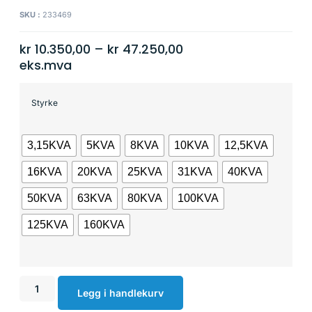
SKU :
233469
kr
10.350,00
–
kr
47.250,00
eks.mva
Styrke
3,15KVA
5KVA
8KVA
10KVA
12,5KVA
16KVA
20KVA
25KVA
31KVA
40KVA
50KVA
63KVA
80KVA
100KVA
125KVA
160KVA
Legg i handlekurv