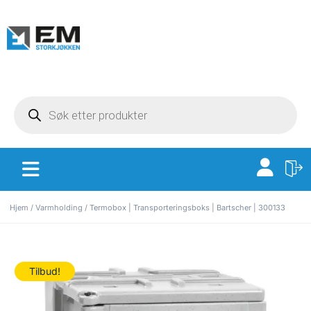
Hjem
/
Varmholding
/ Termobox | Transporteringsboks | Bartscher | 300133
Tilbud!