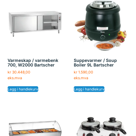
Varmeskap / varmebenk
Suppevarmer / Soup
700, W2000 Bartscher
Boiler 9L Bartscher
kr
30.448,00
kr
1.590,00
eks.mva
eks.mva
Legg i handlekurv
Legg i handlekurv