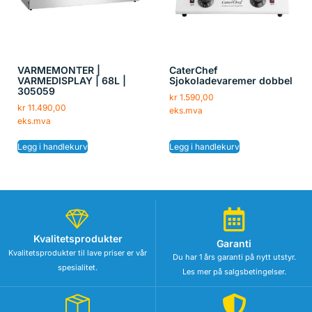
VARMEMONTER |
CaterChef
VARMEDISPLAY | 68L |
Sjokoladevaremer dobbel
305059
kr
1.590,00
kr
11.490,00
eks.mva
eks.mva
Legg i handlekurv
Legg i handlekurv
Kvalitetsprodukter
Garanti
Kvalitetsprodukter til lave priser er vår
Du har 1 års garanti på nytt utstyr.
spesialitet.
Les mer på salgsbetingelser.