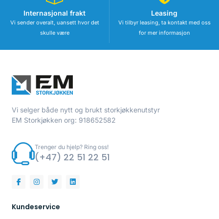
Internasjonal frakt
Leasing
Vi sender overalt, uansett hvor det
Vi tilbyr leasing, ta kontakt med oss
skulle være
for mer informasjon
Vi selger både nytt og brukt storkjøkkenutstyr
EM Storkjøkken org: 918652582
Trenger du hjelp? Ring oss!
(+47) 22 51 22 51
Kundeservice