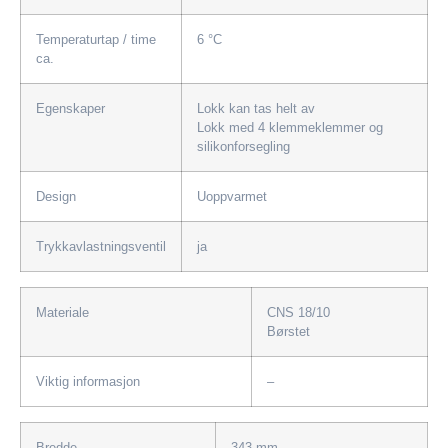
Temperaturtap / time
6 °C
ca.
Egenskaper
Lokk kan tas helt av
Lokk med 4 klemmeklemmer og
silikonforsegling
Design
Uoppvarmet
Trykkavlastningsventil
ja
Materiale
CNS 18/10
Børstet
Viktig informasjon
–
Bredde
343 mm