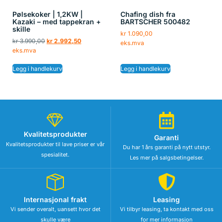
Pølsekoker | 1,2KW |
Chafing dish fra
Kazaki – med tappekran +
BARTSCHER 500482
skille
kr
1.090,00
kr
3.990,00
kr
2.992,50
eks.mva
eks.mva
Legg i handlekurv
Legg i handlekurv
Kvalitetsprodukter
Garanti
Kvalitetsprodukter til lave priser er vår
Du har 1 års garanti på nytt utstyr.
spesialitet.
Les mer på salgsbetingelser.
Internasjonal frakt
Leasing
Vi sender overalt, uansett hvor det
Vi tilbyr leasing, ta kontakt med oss
skulle være
for mer informasjon