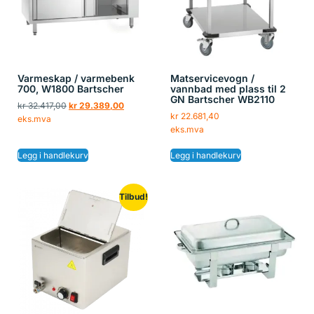
Varmeskap / varmebenk
Matservicevogn /
700, W1800 Bartscher
vannbad med plass til 2
GN Bartscher WB2110
kr
32.417,00
kr
29.389,00
kr
22.681,40
eks.mva
eks.mva
Legg i handlekurv
Legg i handlekurv
Tilbud!