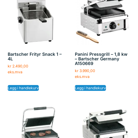
Bartscher Frityr Snack 1 –
Panini Pressgrill – 1,8 kw
4L
– Bartscher Germany
A150669
kr
2.490,00
kr
3.990,00
eks.mva
eks.mva
Legg i handlekurv
Legg i handlekurv