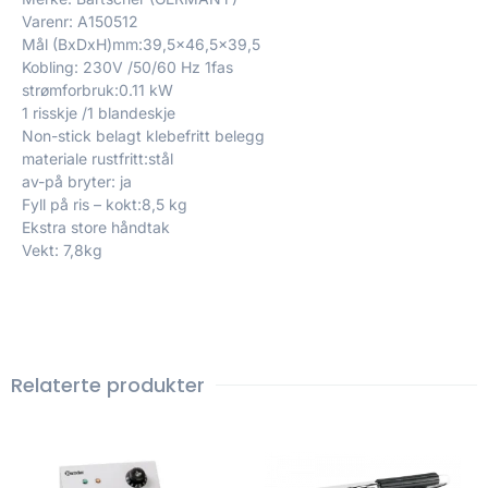
Varenr: A150512
Mål (BxDxH)mm:39,5×46,5×39,5
Kobling: 230V /50/60 Hz 1fas
strømforbruk:0.11 kW
1 risskje /1 blandeskje
Non-stick belagt klebefritt belegg
materiale rustfritt:stål
av-på bryter: ja
Fyll på ris – kokt:8,5 kg
Ekstra store håndtak
Vekt: 7,8kg
Relaterte produkter