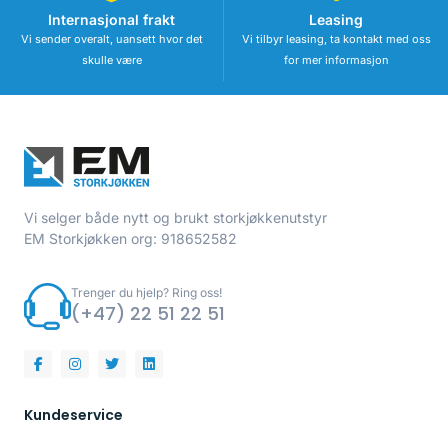
Internasjonal frakt
Leasing
Vi sender overalt, uansett hvor det
Vi tilbyr leasing, ta kontakt med oss
skulle være
for mer informasjon
Vi selger både nytt og brukt storkjøkkenutstyr
EM Storkjøkken org: 918652582
Trenger du hjelp? Ring oss!
(+47) 22 51 22 51
Kundeservice