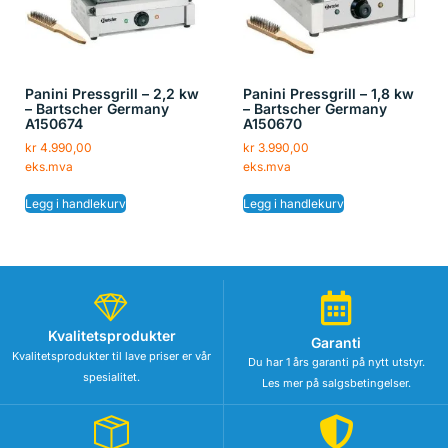
Panini Pressgrill – 2,2 kw
Panini Pressgrill – 1,8 kw
– Bartscher Germany
– Bartscher Germany
A150674
A150670
kr
4.990,00
kr
3.990,00
eks.mva
eks.mva
Legg i handlekurv
Legg i handlekurv
Kvalitetsprodukter
Garanti
Kvalitetsprodukter til lave priser er vår
Du har 1 års garanti på nytt utstyr.
spesialitet.
Les mer på salgsbetingelser.