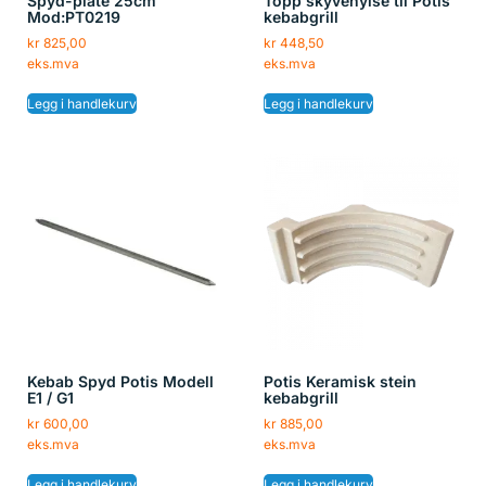
Spyd-plate 25cm
Topp skyvehylse til Potis
Mod:PT0219
kebabgrill
kr
825,00
kr
448,50
eks.mva
eks.mva
Legg i handlekurv
Legg i handlekurv
Kebab Spyd Potis Modell
Potis Keramisk stein
E1 / G1
kebabgrill
kr
600,00
kr
885,00
eks.mva
eks.mva
Legg i handlekurv
Legg i handlekurv