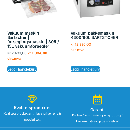
Vakuum maskin
Vakuum pakkemaskin
Bartscher |
K300/60L BARTSTCHER
forseglingsmaskin | 305 /
kr
12.990,00
15L vakuumforsegler
eks.mva
kr
2.480,00
kr
1.984,00
eks.mva
Legg i handlekurv
Legg i handlekurv
Kvalitetsprodukter
Garanti
Kvalitetsprodukter til lave priser er vår
Du har 1 års garanti på nytt utstyr.
spesialitet.
Les mer på salgsbetingelser.