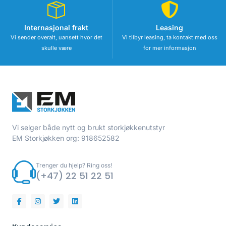
Internasjonal frakt
Leasing
Vi sender overalt, uansett hvor det
Vi tilbyr leasing, ta kontakt med oss
skulle være
for mer informasjon
Vi selger både nytt og brukt storkjøkkenutstyr
EM Storkjøkken org: 918652582
Trenger du hjelp? Ring oss!
(+47) 22 51 22 51