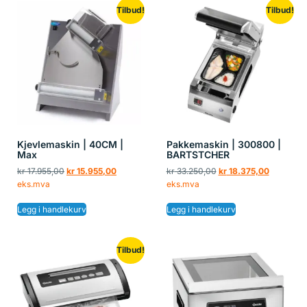
Tilbud!
Tilbud!
Kjevlemaskin | 40CM |
Pakkemaskin | 300800 |
Max
BARTSTCHER
kr
17.955,00
kr
15.955,00
kr
33.250,00
kr
18.375,00
eks.mva
eks.mva
Legg i handlekurv
Legg i handlekurv
Tilbud!