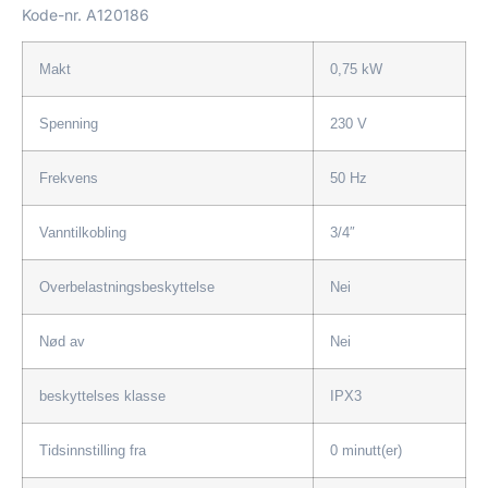
Kode-nr.
A120186
Makt
0,75 kW
Spenning
230 V
Frekvens
50 Hz
Vanntilkobling
3/4″
Overbelastningsbeskyttelse
Nei
Nød av
Nei
beskyttelses klasse
IPX3
Tidsinnstilling fra
0 minutt(er)