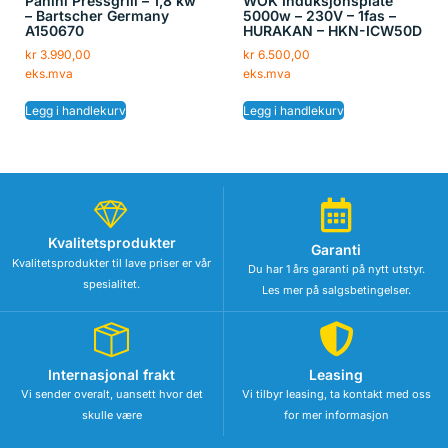
Panini Pressgrill – 1,8 kw
WOK Induksjonsplate
– Bartscher Germany
5000w – 230V – 1fas –
A150670
HURAKAN – HKN-ICW50D
kr
3.990,00
kr
6.500,00
eks.mva
eks.mva
Legg i handlekurv
Legg i handlekurv
Kvalitetsprodukter
Garanti
Kvalitetsprodukter til lave priser er vår
Du har 1 års garanti på nytt utstyr.
spesialitet.
Les mer på salgsbetingelser.
Internasjonal frakt
Leasing
Vi sender overalt, uansett hvor det
Vi tilbyr leasing, ta kontakt med oss
skulle være
for mer informasjon