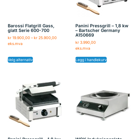
Barossi Flatgrill Gass,
Panini Pressgrill – 1,8 kw
glatt Serie 600-700
– Bartscher Germany
A150669
kr
19.900,00
–
kr
25.900,00
kr
3.990,00
eks.mva
eks.mva
Velg alternativ
Legg i handlekurv