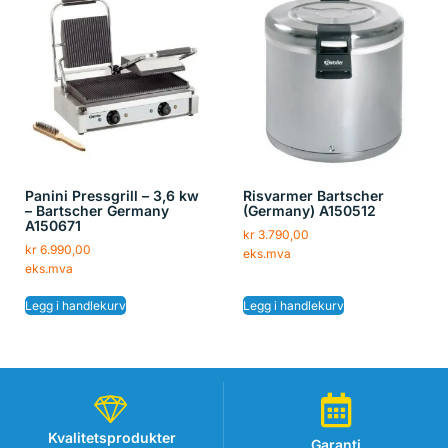
Panini Pressgrill – 3,6 kw
Risvarmer Bartscher
– Bartscher Germany
(Germany) A150512
A150671
kr
3.790,00
kr
6.990,00
eks.mva
eks.mva
Legg i handlekurv
Legg i handlekurv
Kvalitetsprodukter
Garanti