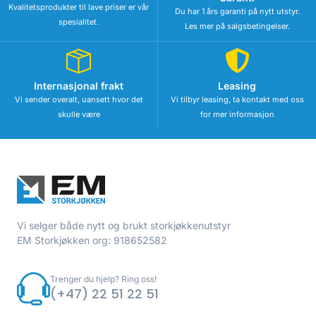
Kvalitetsprodukter til lave priser er vår
Du har 1 års garanti på nytt utstyr.
spesialitet.
Les mer på salgsbetingelser.
Internasjonal frakt
Leasing
Vi sender overalt, uansett hvor det
Vi tilbyr leasing, ta kontakt med oss
skulle være
for mer informasjon
Vi selger både nytt og brukt storkjøkkenutstyr
EM Storkjøkken org: 918652582
Trenger du hjelp? Ring oss!
(+47) 22 51 22 51