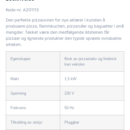
Kode-nr.
A201113
Den perfekte pizzaovnen for nye aktører i kunsten å
produsere pizza, flammkuchen, pizzaruller og baguetter i små
mengder. Takket være den medfølgende ildsteinen får
pizzaer og lignende produkter den typisk sprøste ovnsbakte
smaken.
Egenskaper
Bruk av pizzastativ og firebrick
kan veksles
Makt
1,5 kW
Spenning
230 V
Frekvens
50 Hz
Tilkobling av utstyr
Pluggbar