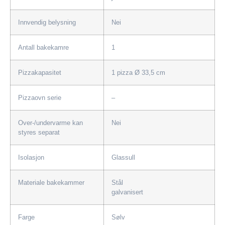
Innvendig belysning
Nei
Antall bakekamre
1
Pizzakapasitet
1 pizza Ø 33,5 cm
Pizzaovn serie
–
Over-/undervarme kan
Nei
styres separat
Isolasjon
Glassull
Materiale bakekammer
Stål
galvanisert
Farge
Sølv