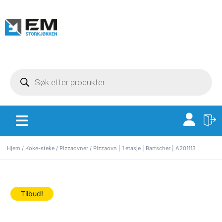
Hjem
/
Koke-steke
/
Pizzaovner
/ Pizzaovn | 1 etasje | Bartscher | A201113
Tilbud!