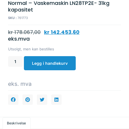
Normal – Vaskemaskin LN28TP2E- 31kg
kapasitet
SKU :
761773
kr
178.067,00
kr
142.453,60
eks.mva
Utsolgt, men kan bestilles
Legg i handlekurv
eks. mva
Beskrivelse