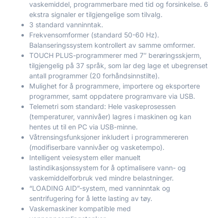
vaskemiddel, programmerbare med tid og forsinkelse. 6
ekstra signaler er tilgjengelige som tilvalg.
3 standard vanninntak.
Frekvensomformer (standard 50-60 Hz).
Balanseringssystem kontrollert av samme omformer.
TOUCH PLUS-programmerer med 7″ berøringsskjerm,
tilgjengelig på 37 språk, som lar deg lage et ubegrenset
antall programmer (20 forhåndsinnstilte).
Mulighet for å programmere, importere og eksportere
programmer, samt oppdatere programvare via USB.
Telemetri som standard: Hele vaskeprosessen
(temperaturer, vannivåer) lagres i maskinen og kan
hentes ut til en PC via USB-minne.
Våtrensingsfunksjoner inkludert i programmereren
(modifiserbare vannivåer og vasketempo).
Intelligent veiesystem eller manuelt
lastindikasjonssystem for å optimalisere vann- og
vaskemiddelforbruk ved mindre belastninger.
“LOADING AID”-system, med vanninntak og
sentrifugering for å lette lasting av tøy.
Vaskemaskiner kompatible med