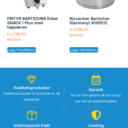
FRITYR BARTSCHER Enkel
Risvarmer Bartscher
SNACK I Plus med
(Germany) A150512
tappekran
kr
3.790,00
kr
2.790,00
eks.mva
eks.mva
Legg i handlekurv
Legg i handlekurv
Kvalitetsprodukter
Garanti
Kvalitetsprodukter til lave priser er vår
Du har 1 års garanti på nytt utstyr.
spesialitet.
Les mer på salgsbetingelser.
Internasjonal frakt
Leasing