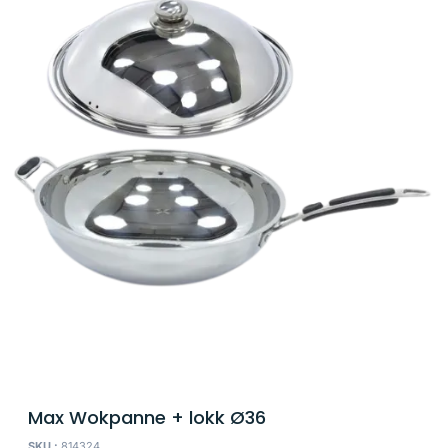
Max Wokpanne + lokk Ø36
SKU :
814324