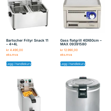
Bartscher Frityr Snack 11
Gass flatgrill 40X60cm –
– 4+4L
MAX 09391580
kr
4.490,00
kr
12.990,00
eks.mva
eks.mva
Legg i handlekurv
Legg i handlekurv