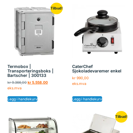
Tilbud!
Termobox |
CaterChef
Transporteringsboks |
Sjokoladevaremer enkel
Bartscher | 300133
kr
990,00
kr
9.366,00
kr
5.558,00
eks.mva
eks.mva
Legg i handlekurv
Legg i handlekurv
Tilbud!