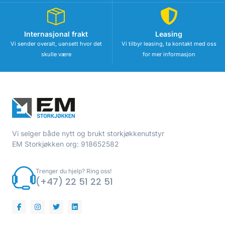
Internasjonal frakt
Leasing
Vi sender overalt, uansett hvor det
Vi tilbyr leasing, ta kontakt med oss
skulle være
for mer informasjon
Vi selger både nytt og brukt storkjøkkenutstyr
EM Storkjøkken org: 918652582
Trenger du hjelp? Ring oss!
(+47) 22 51 22 51