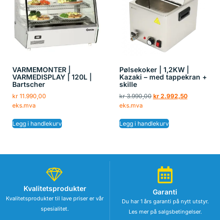
VARMEMONTER |
Pølsekoker | 1,2KW |
VARMEDISPLAY | 120L |
Kazaki – med tappekran +
Bartscher
skille
kr
11.990,00
kr
3.990,00
kr
2.992,50
eks.mva
eks.mva
Legg i handlekurv
Legg i handlekurv
Kvalitetsprodukter
Garanti
Kvalitetsprodukter til lave priser er vår
Du har 1 års garanti på nytt utstyr.
spesialitet.
Les mer på salgsbetingelser.