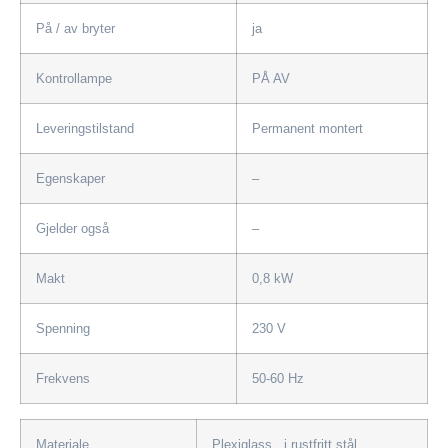
På / av bryter
ja
Kontrollampe
PÅ AV
Leveringstilstand
Permanent montert
Egenskaper
–
Gjelder også
–
Makt
0,8 kW
Spenning
230 V
Frekvens
50-60 Hz
Materiale
Plexiglass i rustfritt stål