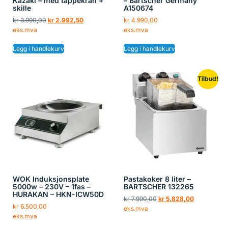
Kazaki – med tappekran +
– Bartscher Germany
skille
A150674
kr
3.990,00
kr
2.992,50
kr
4.990,00
eks.mva
eks.mva
Legg i handlekurv
Legg i handlekurv
Tilbud!
WOK Induksjonsplate
Pastakoker 8 liter –
5000w – 230V – 1fas –
BARTSCHER 132265
HURAKAN – HKN-ICW50D
kr
7.990,00
kr
5.828,00
kr
6.500,00
eks.mva
eks.mva