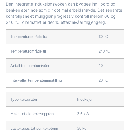
Den integrerte induksjonswoken kan bygges inn i bord og
benkeplater, noe som gir optimal arbeidshøyde. Det separate
kontrollpanelet muliggjør progressiv kontroll mellom 60 og
240 °C. Alternativt er det 10 effektnivåer tilgjengelig.
Temperaturområde fra
60 °C
Temperaturområde til
240 °C
Antall temperaturnivåer
10
Intervaller temperaturinnstilling
20 °C
Type kokeplater
Induksjon
Maks. effekt koketopp(er).
3,5 kW
Lastekapasitet per koketopp
30 kg