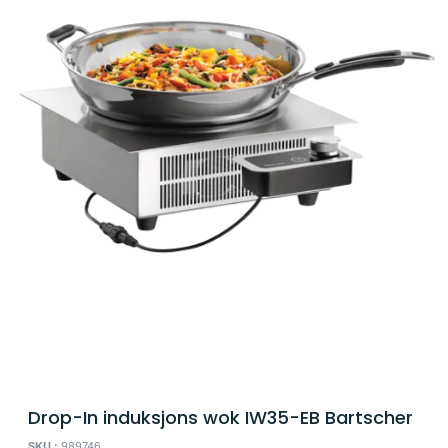
Drop-In induksjons wok IW35-EB Bartscher
SKU :
989746