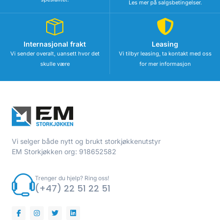
Les mer på salgsbetingelser.
Internasjonal frakt
Leasing
Vi sender overalt, uansett hvor det
Vi tilbyr leasing, ta kontakt med oss
skulle være
for mer informasjon
Vi selger både nytt og brukt storkjøkkenutstyr
EM Storkjøkken org: 918652582
Trenger du hjelp? Ring oss!
(+47) 22 51 22 51