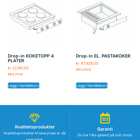
Drop-in KOKETOPP 4
Drop-in EL. PASTAKOKER
PLATER
kr
47.928,00
kr
22.191,00
eks.mva
eks.mva
Legg i handlekurv
Legg i handlekurv
Kvalitetsprodukter
Garanti
Kvalitetsprodukter til lave priser er vår
Du har 1 års garanti på nytt utstyr.
spesialitet.