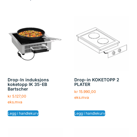
Drop-In induksjons
Drop-in KOKETOPP 2
koketopp IK 35-EB
PLATER
Bartscher
kr
15.990,00
kr
5.127,00
eks.mva
eks.mva
Legg i handlekurv
Legg i handlekurv