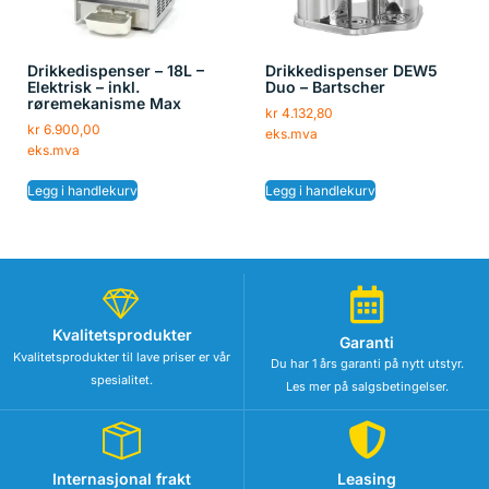
Drikkedispenser – 18L –
Drikkedispenser DEW5
Elektrisk – inkl.
Duo – Bartscher
røremekanisme Max
kr
4.132,80
kr
6.900,00
eks.mva
eks.mva
Legg i handlekurv
Legg i handlekurv
Kvalitetsprodukter
Garanti
Kvalitetsprodukter til lave priser er vår
Du har 1 års garanti på nytt utstyr.
spesialitet.
Les mer på salgsbetingelser.
Internasjonal frakt
Leasing