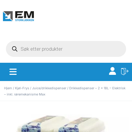
Hjem
/
Kjøl-Frys
/
Juice/drikkedispenser
/ Drikkedispenser – 2 x 18L – Elektrisk
– inkl. røremekanisme Max