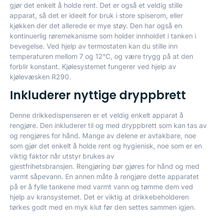
gjør det enkelt å holde rent. Det er også et veldig stille
apparat, så det er ideelt for bruk i store spiserom, eller
kjøkken der det allerede er mye støy. Den har også en
kontinuerlig røremekanisme som holder innholdet i tanken i
bevegelse. Ved hjelp av termostaten kan du stille inn
temperaturen mellom 7 og 12°C, og være trygg på at den
forblir konstant. Kjølesystemet fungerer ved hjelp av
kjølevæsken R290.
Inkluderer nyttige dryppbrett
Denne drikkedispenseren er et veldig enkelt apparat å
rengjøre. Den inkluderer til og med dryppbrett som kan tas av
og rengjøres for hånd. Mange av delene er avtakbare, noe
som gjør det enkelt å holde rent og hygienisk, noe som er en
viktig faktor når utstyr brukes av
gjestfrihetsbransjen. Rengjøring bør gjøres for hånd og med
varmt såpevann. En annen måte å rengjøre dette apparatet
på er å fylle tankene med varmt vann og tømme dem ved
hjelp av kransystemet. Det er viktig at drikkebeholderen
tørkes godt med en myk klut før den settes sammen igjen.