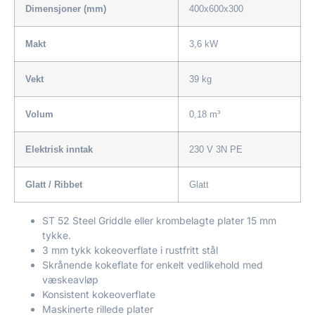
Dimensjoner (mm)
400x600x300
Makt
3,6 kW
Vekt
39 kg
Volum
0,18 m³
Elektrisk inntak
230 V 3N PE
Glatt / Ribbet
Glatt
ST 52 Steel Griddle eller krombelagte plater 15 mm
tykke.
3 mm tykk kokeoverflate i rustfritt stål
Skrånende kokeflate for enkelt vedlikehold med
væskeavløp
Konsistent kokeoverflate
Maskinerte rillede plater