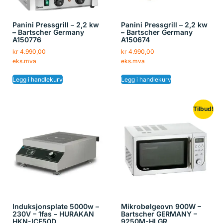
Panini Pressgrill – 2,2 kw
Panini Pressgrill – 2,2 kw
– Bartscher Germany
– Bartscher Germany
A150776
A150674
kr
4.990,00
kr
4.990,00
eks.mva
eks.mva
Legg i handlekurv
Legg i handlekurv
Tilbud!
Induksjonsplate 5000w –
Mikrobølgeovn 900W –
230V – 1fas – HURAKAN
Bartscher GERMANY –
HKN-ICF50D
9250M-HLGR